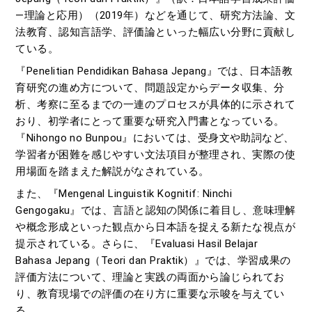
―理論と応用）（2019年）などを通じて、研究方法論、文
法教育、認知言語学、評価論といった幅広い分野に貢献し
ている。
『Penelitian Pendidikan Bahasa Jepang』では、日本語教
育研究の進め方について、問題設定からデータ収集、分
析、考察に至るまでの一連のプロセスが具体的に示されて
おり、初学者にとって重要な研究入門書となっている。
『Nihongo no Bunpou』においては、受身文や助詞など、
学習者が困難を感じやすい文法項目が整理され、実際の使
用場面を踏まえた解説がなされている。
また、『Mengenal Linguistik Kognitif: Ninchi
Gengogaku』では、言語と認知の関係に着目し、意味理解
や概念形成といった観点から日本語を捉える新たな視点が
提示されている。さらに、『Evaluasi Hasil Belajar
Bahasa Jepang（Teori dan Praktik）』では、学習成果の
評価方法について、理論と実践の両面から論じられてお
り、教育現場での評価の在り方に重要な示唆を与えてい
る。