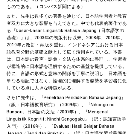
ものである。（コンパス新聞による）
また、先生は数多くの著書を通じて、日本語学習者と教育
者双方に大きな影響を与えてきた。中でも代表的著作であ
る『Dasar-Dasar Linguistik Bahasa Jepang（日本語学の
基礎）』は、2003年の初版刊行以来、2008年、2010年、
2019年と改訂・再版を重ね、インドネシアにおける日本
語教育分野の基礎文献として広く活用されている。本書
は、日本語の音声・語彙・文法を体系的に整理し、学習者
が構造的に日本語を理解するための基盤を提供している。
特に、言語の形式と意味の関係を丁寧に説明し、日本語を
単なる暗記ではなく、論理的に理解する姿勢を学習者に促
している点に大きな特徴がある。
さらに先生は、『Penelitian Pendidikan Bahasa Jepang』
（訳：日本語教育研究）（2009年）、『Nihongo no
Bunpou』日本語の文法（2007年）、『Mengenal
Linguistik Kognitif: Ninchi Gengogaku』（訳：認知言語学
入門）（2016年）、『Evaluasi Hasil Belajar Bahasa
Jepang（Teori dan Praktik）』（訳：日本語学習成果評価