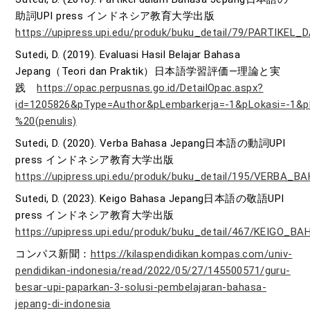
助詞UPI press インドネシア教育大学出版
https://upipress.upi.edu/produk/buku_detail/79/PART
Sutedi, D. (2019). Evaluasi Hasil Belajar Bahasa
Jepang（Teori dan Praktik）日本語学習評価―理論と実
践
https://opac.perpusnas.go.id/DetailOpac.aspx?
id=1205826&pType=Author&pLembarkerja=-1&pLokasi=-1&p
%20(penulis)
Sutedi, D. (2020). Verba Bahasa Jepang日本語の動詞UPI
press インドネシア教育大学出版
https://upipress.upi.edu/produk/buku_detail/195/VERBA
Sutedi, D. (2023). Keigo Bahasa Jepang日本語の敬語UPI
press インドネシア教育大学出版
https://upipress.upi.edu/produk/buku_detail/467/KEIGO_
コンパス新聞：
https://kilaspendidikan.kompas.com/univ-
pendidikan-indonesia/read/2022/05/27/145500571/guru-
besar-upi-paparkan-3-solusi-pembelajaran-bahasa-
jepang-di-indonesia