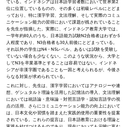
ている。インドネシアは日本語学習者数において世界第2
位に位置しているものの、その多くは初級レベルにとどま
っており、特に漢字学習、文法理解、そして実際のコミュ
ニケーション能力の習得において課題が残されていること
を先生が指摘した。実際に、インドネシア教育大学では、
一学年約80人のうち、日本語能力試験N2合格者はわずか5
人程度であり、N3合格者も30人前後にとどまっている。
それ以外の学生はN4・N5レベル、あるいは試験を受験し
ていない場合も少なくない。このような状況から、大学と
してN3を卒業基準とすることは容易ではない。インドネ
シアが非漢字圏であることも一因と考えられるが、今後さ
らなる対策が求められている。
これに対し、先生は、漢字学習においてはアナロジーや連
想、ゲシュタルト理論を活用した記憶法の導入、文法理解
においては統語論・意味論・対照言語学・認知言語学の視
点の活用、さらにコミュニケーション能力の向上において
は、日本文化や習慣を踏まえた実践的使用の重要性を提案
されている。これらの提言は、日本語教育における理論と
実践を結びつけるものであり、現在においても示唆に富む