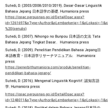
Sutedi, D. (2003/2008/2010/2019). Dasar-Dasar Linguistik
Bahasa Jepang 日本語学の基礎. Humaniora press
https://opac.perpusnas.go.id/DetailOpac.aspx?
id=1261697&pType=Author&pLembarkerja=-1&pLokasi=-1&p
%20(penulis)
Sutedi, D. (2007). Nihongo no Bunpou 日本語の文法 Tata
Bahasa Jepang Tingkat Dasar. Humaniora press
Sutedi, D. (2009). Penelitian Pendidikan Bahasa Jepang日
本語教育・日本語学リサーチマニュアル. Humaniora
press
https://penerbithumaniora.com/produk/penelitian-
pendidikan-bahasa-jepang/
Sutedi, D. (2016). Mengenal Linguistik Kognitif: 認知言語
学. Humaniora press
https://opac.perpusnas.go.id/DetailOpac.aspx?
id=1248011&pType=Author&pLembarkerja=-1&pLokasi=-1&pP
Sutedi, D. (2018). Partikel dalam Bahasa Jepang日本語の