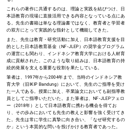
これらの著作に共通するのは、理論と実践を結びつけ、日
本語教育の現場に直接活用できる内容となっている点にあ
る。先生の書籍は単なる理論書ではなく、教育者と学習者
の双方にとって実践的な指針として機能してきた。
また、先生は教育・研究活動に加え、日本語教育支援を目
的とした日本語教育基金（NF-JLEP）の奨学金プログラム
の運営にも関わり、インドネシア教育大学における人材育
成に貢献された。このような取り組みは、日本語教育の持
続的発展を支える重要な役割を果たしている。
筆者は、1997年から2004年まで、当時のインドネシア教
育大学（旧IKIP Bandung）において、先生のご指導を受け
た一人である。授業に加え、卒業論文においても副指導教
員としてご指導いただいた。また筆者は、NF-JLEPフェロ
ー（2018年）として日本語教育に携わる機会を得てお
り、その歩みにおいても先生の教えと影響を強く受けてき
た。先生は常に学生に真摯に向き合い、「なぜ研究するの
か」という本質的な問いを投げかける教育者であった。