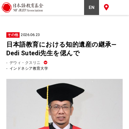
EN
2026.06.23
その他
日本語教育における知的遺産の継承―
Dedi Sutedi先生を偲んで
-
デウィ・クスリニ
-
インドネシア教育大学