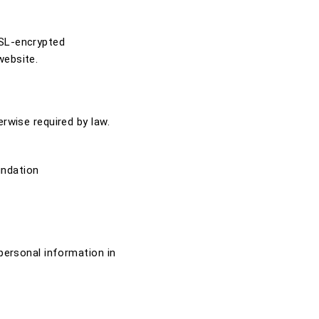
SSL-encrypted
website.
rwise required by law.
undation
personal information in