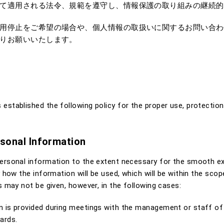
て適用される法令、規範を遵守し、情報保護の取り組みの継続的
用停止をご希望の場合や、個人情報の取扱いに関するお問い合わ
りお願いいたします。
established the following policy for the proper use, protecti
rsonal Information
ersonal information to the extent necessary for the smooth exec
y how the information will be used, which will be within the sco
s may not be given, however, in the following cases:
 is provided during meetings with the management or staff of 
ards.