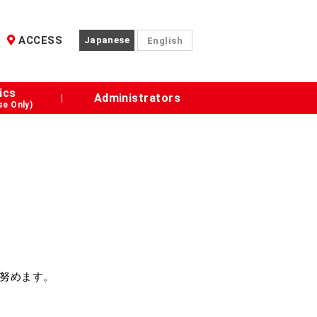
ACCESS
Japanese
English
ics
Administrators
e Only)
努めます。