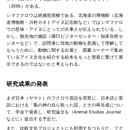
（2006）がある。
シマフクロウは絶滅危惧種である。北海道の博物館（北海
道博物館・川村カネトアイヌ記念館など）ではシマフクロ
ウの意味・アイヌにとっての大事さが伝えられている。し
かし、観光地の施設（羅臼ビジターセンター・知床自然セ
ンターなど）で、訪問者に現地の動物を意識して理解して
もらうために、動物に関する出展と、図書コーナーで集め
ているアイヌ文化を紹介する絵本をもっと密着に繋げて展
示できるのではないかと考えられる。
研究成果の発表
まず日本（ヤマト）のフクロウ昔話を背景に、日本語と英
語における「梟の神の自ら歌った謡」とその再生成につい
て、学会で発表し、研究論文を（Animal Studies Journal
などに）提出する予定だ。
また、比較文化プロジェクトにも利用するつもりだ。フク