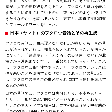
こす愉しみや共感についても考え始めた。その愉しみや共
感が、人間の動物観を変えること、フクロウの魅力を表現
することに使用されているのか、或いはどのように使用で
きそうなのか、を調べるために、東京と北海道で文献調査
とフィールドワークを行った。
日本（ヤマト）のフクロウ昔話とその再生成
フクロウ昔話は、由来譚／なぜなぜ話が多いから、その昔
話が語られていれば、知識も伝えられていることが明らか
になった。「梟紺屋」（「ふくろうの染物屋」など）が北
海道から沖縄まで分布し、一番普及しているそうだ。これ
は、フクロウは夜行性であることと、フクロウとカラスは
仲が悪いことを説明するなぜなぜ話である。他の昔話に
は、フクロウの鳴き声の由来やそれに関する信仰を表現す
るものが多い。
日本の昔話では、フクロウは失敗したり、不幸をもたらし
たりし、一般的に否定的なイメージがあることがわかっ
た。このネガティブな描写は、文学や随筆（例：中勘助の
「鳥の物語」1949）にも見られる。