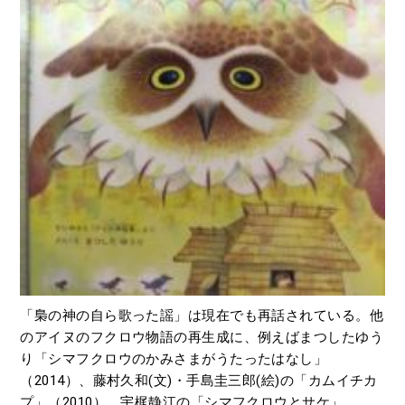
「梟の神の自ら歌った謡」は現在でも再話されている。他
のアイヌのフクロウ物語の再生成に、例えばまつしたゆう
り「シマフクロウのかみさまがうたったはなし」
（2014）、藤村久和(文)・手島圭三郎(絵)の「カムイチカ
プ」（2010）、宇梶静江の「シマフクロウとサケ」