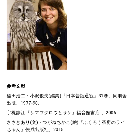
参考文献
稲田浩二・小沢俊夫(編集)『日本昔話通観』31巻、同朋舎
出版、1977-98.
宇梶静江『シマフクロウとサケ』福音館書店 、2006.
ささきあり(文)・つがねちかこ(絵)『ふくろう茶房のライ
ちゃん』佼成出版社、2015.