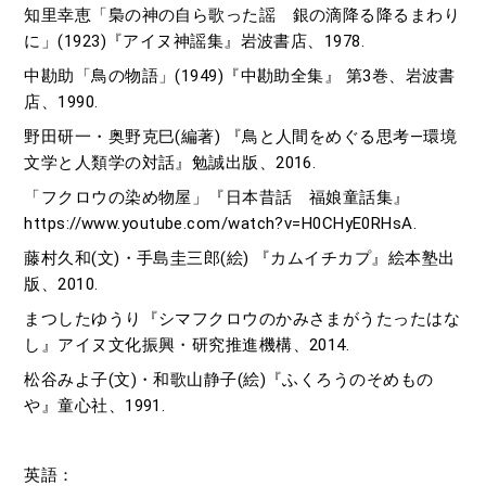
知里幸恵「梟の神の自ら歌った謡 銀の滴降る降るまわり
に」(1923)『アイヌ神謡集』岩波書店、1978.
中勘助「鳥の物語」(1949)『中勘助全集』 第3巻、岩波書
店、1990.
野田研一・奥野克巳(編著) 『鳥と人間をめぐる思考―環境
文学と人類学の対話』勉誠出版、2016.
「フクロウの染め物屋」『日本昔話 福娘童話集』
https://www.youtube.com/watch?v=H0CHyE0RHsA.
藤村久和(文)・手島圭三郎(絵) 『カムイチカプ』絵本塾出
版、2010.
まつしたゆうり『シマフクロウのかみさまがうたったはな
し』アイヌ文化振興・研究推進機構、2014.
松谷みよ子(文)・和歌山静子(絵)『ふくろうのそめもの
や』童心社、1991.
英語：