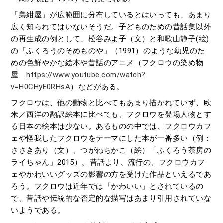
「梟紺屋」が広範囲に分布しているとはいっても、あまり
広く知られてはいないそうだ。子どものための昔話集以外
の再生成の例として、松谷みよ子（文）と和歌山静子(絵)
の「ふくろうのそめものや」（1991）のような幼児のた
めの色鮮やかな絵本や昔話のアニメ（フクロウの染め物
屋
https://www.youtube.com/watch?
v=H0CHyE0RHsA
）などがある。
フクロウは、他の動物と比べてもあまり描かれていず、欧
米／西洋の翻訳絵本に比べても、フクロウを登場人物とす
る日本の絵本は少ない。あるものの中では、フクロウカフ
ェや怪我したフクロウをテーマにした本が一番多い（例：
ささきあり（文）、つがねちかこ（絵）「ふくろう茶房の
ライちゃん」2015）。昔話より、流行の、フクロウカフ
ェやかわいいグッズの影響の方を受けた作品といえるであ
ろう。フクロウは近年では「かわいい」とされているの
で、昔話や伝統的な否定的な描写はあまり引用されていな
いようである。